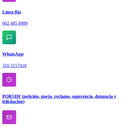
Línea fija
602 485 8989
WhatsApp
310 3157418
PQRSDF (petición, queja, reclamo, sugerencia, denuncia y
felicitación)