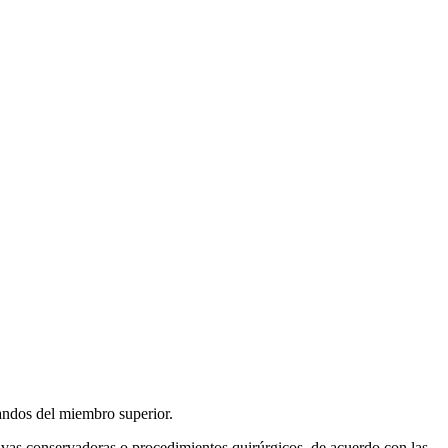
landos del miembro superior.
ativas conservadoras o procedimientos quirúrgicos, de acuerdo con las